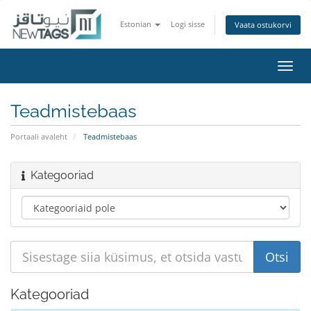
Estonian
Logi sisse
Vaata ostukorvi
Lülit
navig
Teadmistebaas
Portaali avaleht
Teadmistebaas
Kategooriad
Kategooriad