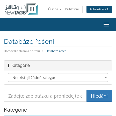
Čeština
Přihlášení
Zobrazit košík
Přep
navig
Databáze řešení
Domovská stránka portálu
Databáze řešení
Kategorie
Kategorie