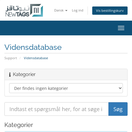
Dansk
Log ind
Vis bestillingskurv
Skift
navig
Vidensdatabase
Support
Vidensdatabase
Kategorier
Kategorier