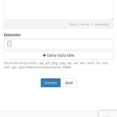
lines: 0 words: 0
kaydedildi
Eklentiler
Daha Fazla Ekle
İzin verilen dosya türleri: .jpg, .gif, .jpeg, .png, .zip, .rar, .doc, .docx, .xls, .xlsx,
.pdf, .ppt, .pptx (Maksimum dosya boyutu: 30MB)
İptal