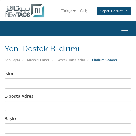
Türkçe
Giriş
Sepeti Görüntüle
Gezi
değiş
Yeni Destek Bildirimi
Ana Sayfa
Müşteri Paneli
Destek Taleplerim
Bildirim Gönder
İsim
E-posta Adresi
Başlık