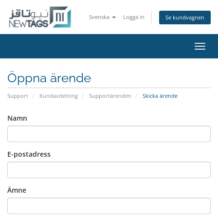
Svenska
Logga in
Se kundvagnen
Växla
navig
Öppna ärende
Support
Kundavdelning
Supportärenden
Skicka ärende
Namn
E-postadress
Ämne