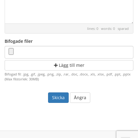
lines: 0 words: 0
sparad
Bifogade filer
Lägg till mer
Bifogad fil: .jpg, .gif, .jpeg, .png, .zip, .rar, .doc, .docx, .xls, .xlsx, .pdf, .ppt, .pptx
(Max filstorlek: 30MB)
Ångra