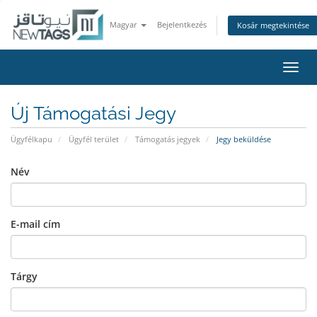
Magyar
Bejelentkezés
Kosár megtekintése
Váltá
a
navig
Új Támogatási Jegy
Ügyfélkapu
Ügyfél terület
Támogatás jegyek
Jegy beküldése
Név
E-mail cím
Tárgy