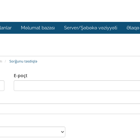
lanlar
Məlumat bazası
Server/Şəbəkə vəziyyəti
Əlaqə
rı
Sorğunu təsdiqlə
E-poçt