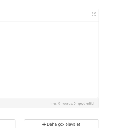
lines: 0 words: 0
qeyd edildi
Daha çox əlavə et