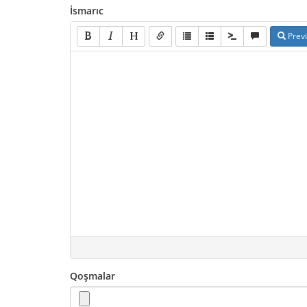
İsmarıc
Prev
Qoşmalar