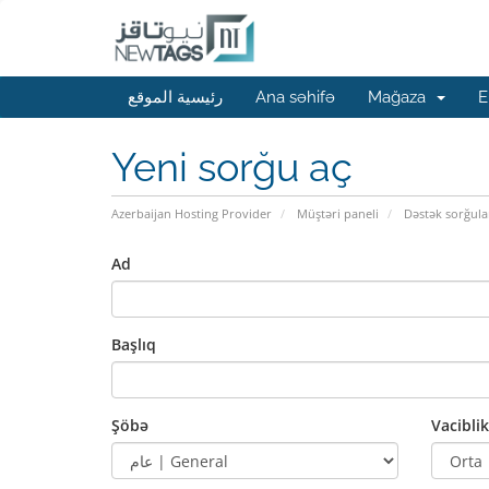
رئيسية الموقع
Ana səhifə
Mağaza
E
Yeni sorğu aç
Azerbaijan Hosting Provider
Müştəri paneli
Dəstək sorğula
Ad
Başlıq
Şöbə
Vaciblik