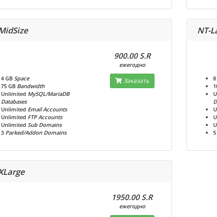
MidSize
NT-L
900.00 S.R
ежегодно
4 GB
Space
8
Заказать
75 GB
Bandwidth
1
Unlimited
MySQL/MariaDB
U
Databases
D
Unlimited
Email Accounts
U
Unlimited
FTP Accounts
U
Unlimited
Sub Domains
U
3
Parked/Addon Domains
5
XLarge
1950.00 S.R
ежегодно