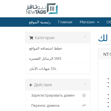
رئيسية الموقع
Главная
Магазин
Об
 لك
Категории
خطط استضافة المواقع
NT-
الرسائل القصيرة SMS
شهادات الأمان SSL
Действия
Зарегистрировать домен
Перенос домена