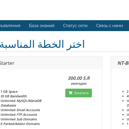
ъявления
База знаний
Статус сети
Связь с нами
اختر الخطة المناسبة
Starter
NT-B
300.00 S.R
ежегодно
1 GB
Space
2
Заказать
20 GB
Bandwidth
4
Unlimited
MySQL/MariaDB
U
Databases
D
Unlimited
Email Accounts
U
Unlimited
FTP Accounts
U
Unlimited
Sub Domains
U
0
Parked/Addon Domains
1