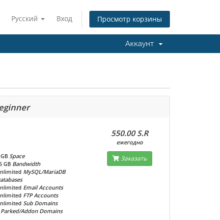
Русский
Вход
Просмотр корзины
Аккаунт
eginner
550.00 S.R
ежегодно
 GB
Space
Заказать
5 GB
Bandwidth
nlimited
MySQL/MariaDB
atabases
nlimited
Email Accounts
nlimited
FTP Accounts
nlimited
Sub Domains
Parked/Addon Domains