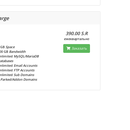
arge
390.00 S.R
ежеквартально
 GB
Space
Заказать
00 GB
Bandwidth
nlimited
MySQL/MariaDB
atabases
nlimited
Email Accounts
nlimited
FTP Accounts
nlimited
Sub Domains
Parked/Addon Domains