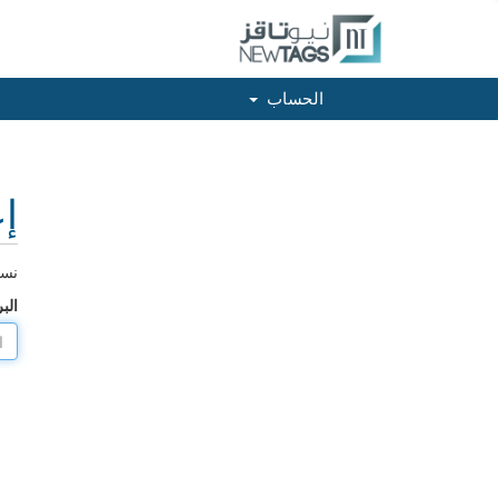
الحساب
إع
نسي
الب