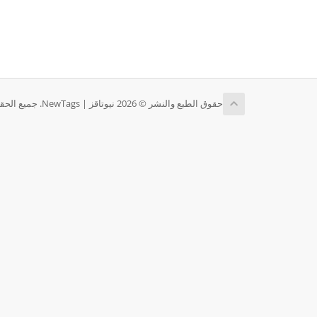
حقوق الطبع والنشر © 2026 نيوتاقز | NewTags. جميع الحقوق محفوظة.