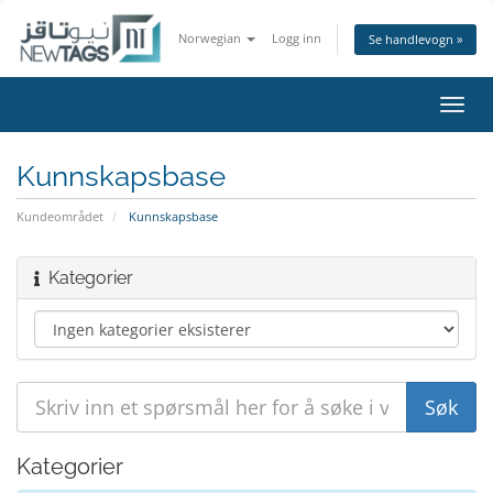
Norwegian
Logg inn
Se handlevogn »
Bytt
navig
Kunnskapsbase
Kundeområdet
Kunnskapsbase
Kategorier
Kategorier